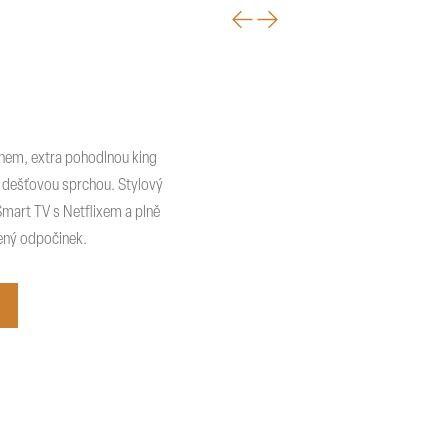
nem, extra pohodlnou king
 s dešťovou sprchou. Stylový
Smart TV s Netflixem a plně
šený odpočinek.