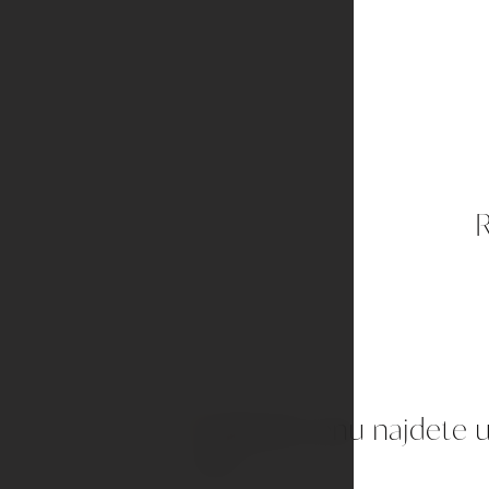
R
Nejlepší cenu najdete 
01
nás