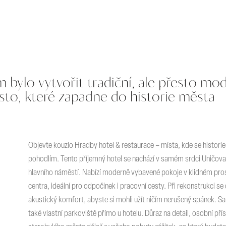
 bylo vytvořit tradiční, ale přesto mod
sto, které zapadne do historie města
Objevte kouzlo Hradby hotel & restaurace – místa, kde se historie
pohodlím. Tento příjemný hotel se nachází v samém srdci Uničova,
hlavního náměstí. Nabízí moderně vybavené pokoje v klidném pros
centra, ideální pro odpočinek i pracovní cesty. Při rekonstrukci s
akustický komfort, abyste si mohli užít ničím nerušený spánek. S
také vlastní parkoviště přímo u hotelu. Důraz na detail, osobní př