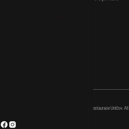
Historie
Tipy na výlety
© 2026 Hradby Hotel & Restaurace Uničov. All 