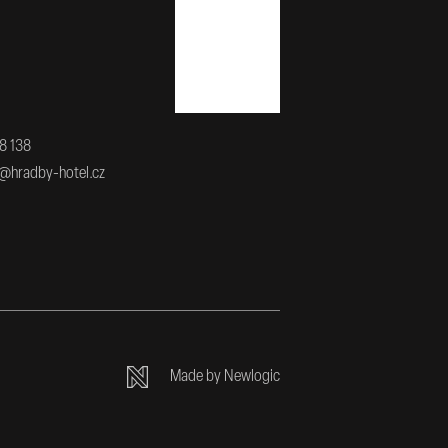
Nahoru
8 138
@hradby-hotel.cz
Made by Newlogic