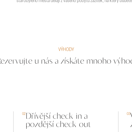
starobylého města dělají z vašeho pobytu zážitek, na který budete
VÝHODY
ezervujte u nás a získáte mnoho výho
u
Dřívější check-in a
02
03
pozdější check-out