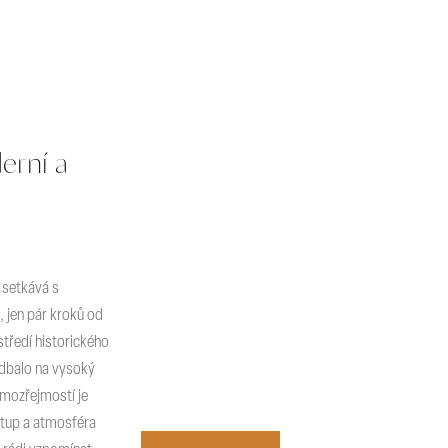
erní a
 setkává s
 jen pár kroků od
tředí historického
e dbalo na vysoký
amozřejmostí je
ístup a atmosféra