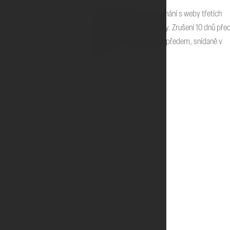
Přímá rezervace ve srovnání s weby třetích
stran nabízí samé výhody. Zrušení 10 dnů pře
příjezdem, žádná platba předem, snídaně v
ceně.