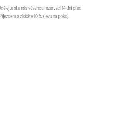
Udělejte si u nás včasnou rezervaci 14 dní před
příjezdem a získáte 10 % slevu na pokoj.