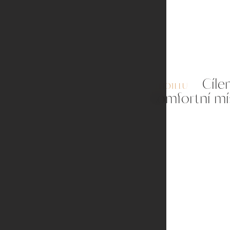
Cílem
O HOTELU
komfortní mí