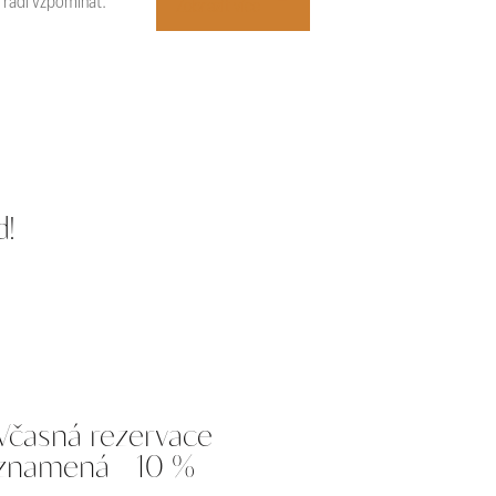
 rádi vzpomínat.
Zobrazit více
d!
Včasná rezervace
znamená - 10 %